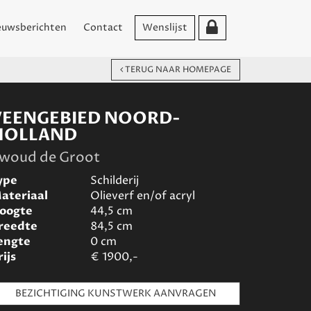
euwsberichten
Contact
Wenslijst
TERUG NAAR HOMEPAGE
VEENGEBIED NOORD-
HOLLAND
woud de Groot
ype
Schilderij
ateriaal
Olieverf en/of acryl
oogte
44,5
cm
reedte
84,5
cm
engte
0
cm
rijs
€
1900,-
BEZICHTIGING KUNSTWERK AANVRAGEN