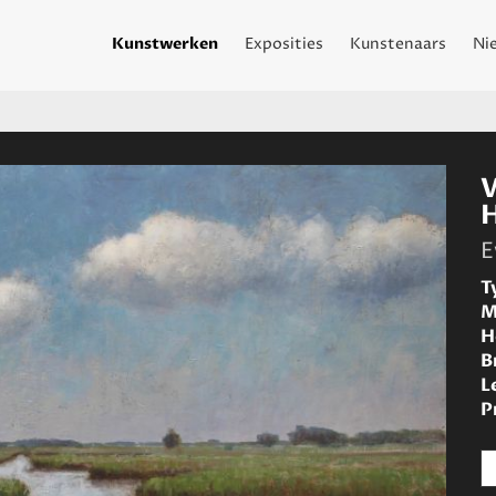
Kunstwerken
Exposities
Kunstenaars
Ni
E
T
M
H
B
L
P