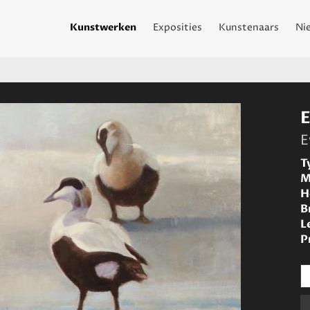
Kunstwerken
Exposities
Kunstenaars
Ni
E
T
M
H
B
L
P