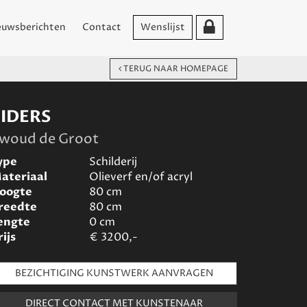
euwsberichten
Contact
Wenslijst
TERUG NAAR HOMEPAGE
EIDERS
woud de Groot
ype
Schilderij
ateriaal
Olieverf en/of acryl
oogte
80
cm
reedte
80
cm
engte
0
cm
rijs
€
3200,-
BEZICHTIGING KUNSTWERK AANVRAGEN
DIRECT CONTACT MET KUNSTENAAR