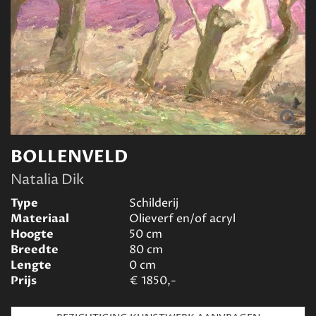
BOLLENVELD
Natalia Dik
Type
Schilderij
Materiaal
Olieverf en/of acryl
Hoogte
50
cm
Breedte
80
cm
Lengte
0
cm
Prijs
€
1850,-