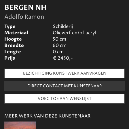
BERGEN NH
Adolfo Ramon
Type
Schilderij
Materiaal
Olieverf en/of acryl
Hoogte
50
cm
Breedte
60
cm
Lengte
0
cm
Prijs
€
2450,-
BEZICHTIGING KUNSTWERK AANVRAGEN
DIRECT CONTACT MET KUNSTENAAR
MEER WERK VAN DEZE KUNSTENAAR