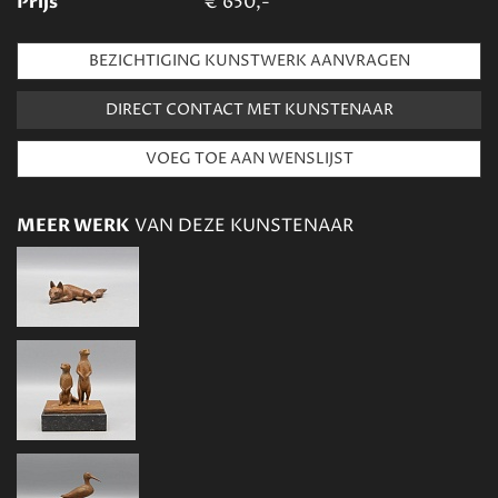
Prijs
€
650,-
BEZICHTIGING KUNSTWERK AANVRAGEN
DIRECT CONTACT MET KUNSTENAAR
MEER WERK
VAN DEZE KUNSTENAAR