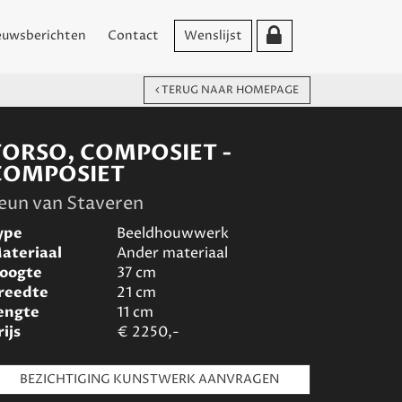
euwsberichten
Contact
Wenslijst
TERUG NAAR HOMEPAGE
TORSO, COMPOSIET -
COMPOSIET
eun van Staveren
ype
Beeldhouwwerk
ateriaal
Ander materiaal
oogte
37
cm
reedte
21
cm
engte
11
cm
rijs
€
2250,-
BEZICHTIGING KUNSTWERK AANVRAGEN