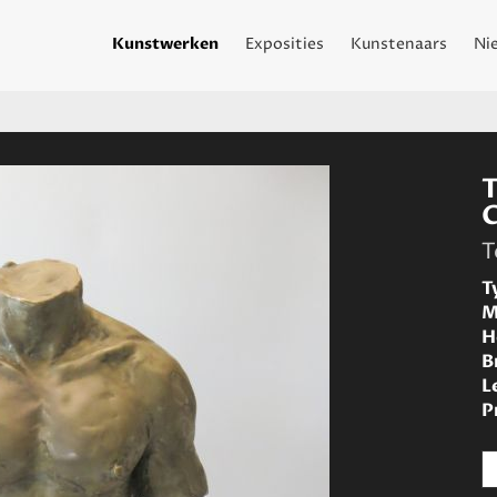
Kunstwerken
Exposities
Kunstenaars
Ni
T
T
M
H
B
L
P