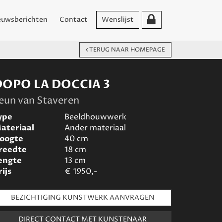
euwsberichten
Contact
Wenslijst
TERUG NAAR HOMEPAGE
DOPO LA DOCCIA 3
eun van Staveren
ype
Beeldhouwwerk
ateriaal
Ander materiaal
oogte
40
cm
reedte
18
cm
engte
13
cm
rijs
€
1950,-
BEZICHTIGING KUNSTWERK AANVRAGEN
DIRECT CONTACT MET KUNSTENAAR