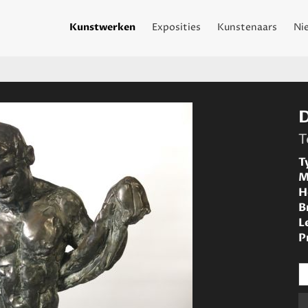
Kunstwerken
Exposities
Kunstenaars
Ni
T
T
M
H
B
L
P