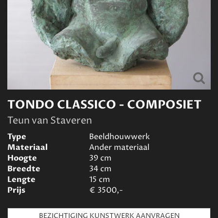
TONDO CLASSICO - COMPOSIET
Teun van Staveren
Type
Beeldhouwwerk
Materiaal
Ander materiaal
Hoogte
39
cm
Breedte
34
cm
Lengte
15
cm
Prijs
€
3500,-
BEZICHTIGING KUNSTWERK AANVRAGEN