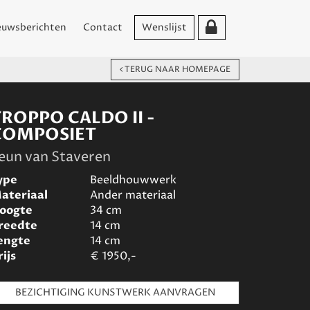
euwsberichten
Contact
Wenslijst
TERUG NAAR HOMEPAGE
ROPPO CALDO II -
COMPOSIET
eun van Staveren
ype
Beeldhouwwerk
ateriaal
Ander materiaal
oogte
34
cm
reedte
14
cm
engte
14
cm
rijs
€
1950,-
BEZICHTIGING KUNSTWERK AANVRAGEN