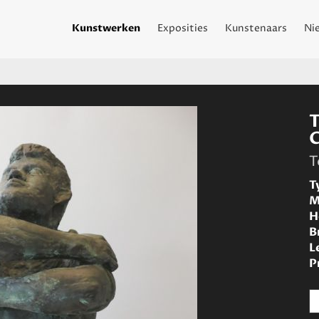
Kunstwerken
Exposities
Kunstenaars
Ni
t
T
T
T
M
H
B
L
P