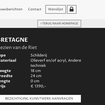
euwsberichten
Contact
Wenslijst
TERUG NAAR HOMEPAGE
BRETAGNE
ezien van de Riet
ype
Schilderij
ateriaal
Olieverf en/of acryl, Andere
techniek
oogte
18
cm
reedte
24
cm
engte
0
cm
rijs
€
1390,-
BEZICHTIGING KUNSTWERK AANVRAGEN