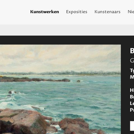
Kunstwerken
Exposities
Kunstenaars
Ni
G
T
M
H
B
L
P