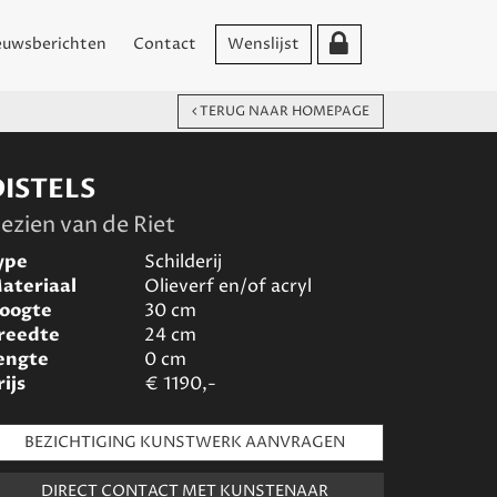
euwsberichten
Contact
Wenslijst
TERUG NAAR HOMEPAGE
DISTELS
ezien van de Riet
ype
Schilderij
ateriaal
Olieverf en/of acryl
oogte
30
cm
reedte
24
cm
engte
0
cm
rijs
€
1190,-
BEZICHTIGING KUNSTWERK AANVRAGEN
DIRECT CONTACT MET KUNSTENAAR