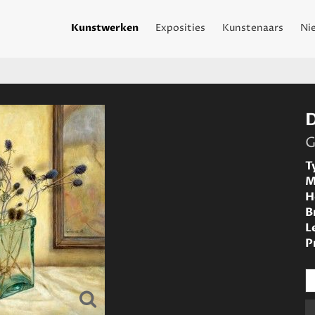
Kunstwerken
Exposities
Kunstenaars
Ni
G
T
M
H
B
L
P