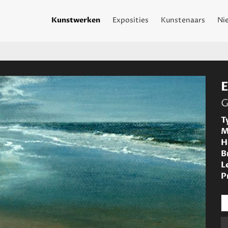
Kunstwerken
Exposities
Kunstenaars
Ni
G
T
M
H
B
L
P