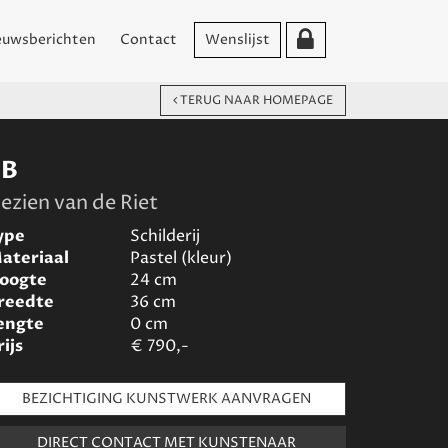
euwsberichten
Contact
Wenslijst
TERUG NAAR HOMEPAGE
EB
ezien van de Riet
ype
Schilderij
ateriaal
Pastel (kleur)
oogte
24
cm
reedte
36
cm
engte
0
cm
rijs
€
790,-
BEZICHTIGING KUNSTWERK AANVRAGEN
DIRECT CONTACT MET KUNSTENAAR