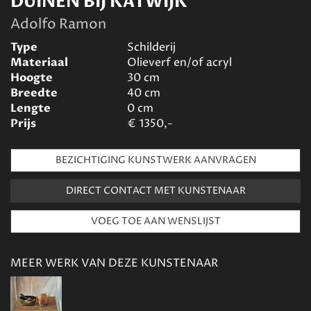
DUINEN BIJ KATWIJK
Adolfo Ramon
Type
Schilderij
Materiaal
Olieverf en/of acryl
Hoogte
30
cm
Breedte
40
cm
Lengte
0
cm
Prijs
€
1350,-
BEZICHTIGING KUNSTWERK AANVRAGEN
DIRECT CONTACT MET KUNSTENAAR
MEER WERK VAN DEZE KUNSTENAAR