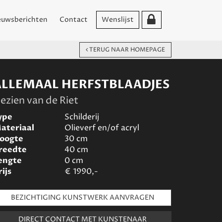
euwsberichten
Contact
Wenslijst
TERUG NAAR HOMEPAGE
ALLEMAAL HERFSTBLAADJES
ezien van de Riet
ype
Schilderij
ateriaal
Olieverf en/of acryl
oogte
30
cm
reedte
40
cm
engte
0
cm
rijs
€
1990,-
BEZICHTIGING KUNSTWERK AANVRAGEN
DIRECT CONTACT MET KUNSTENAAR