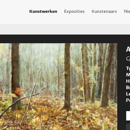
Kunstwerken
Exposities
Kunstenaars
Ni
G
T
M
H
B
L
P