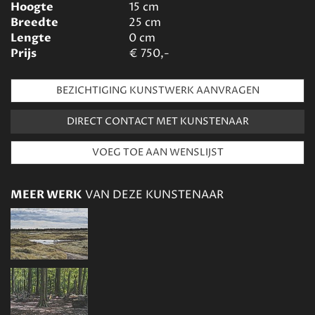
Hoogte
15
cm
Breedte
25
cm
Lengte
0
cm
Prijs
€
750,-
BEZICHTIGING KUNSTWERK AANVRAGEN
DIRECT CONTACT MET KUNSTENAAR
MEER WERK
VAN DEZE KUNSTENAAR