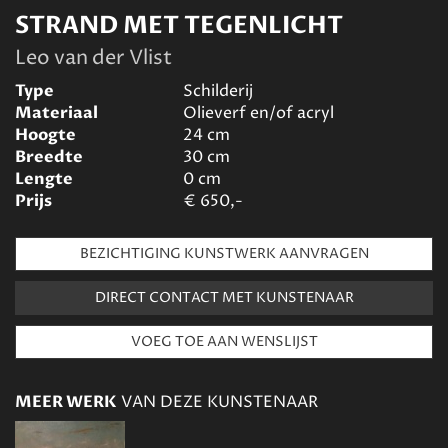
STRAND MET TEGENLICHT
Leo van der Vlist
Type
Schilderij
Materiaal
Olieverf en/of acryl
Hoogte
24
cm
Breedte
30
cm
Lengte
0
cm
Prijs
€
650,-
BEZICHTIGING KUNSTWERK AANVRAGEN
DIRECT CONTACT MET KUNSTENAAR
MEER WERK
VAN DEZE KUNSTENAAR