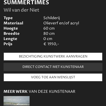
SUMMERTIMES
Wil van der Niet
Type
Schilderij
Materiaal
Olieverf en/of acryl
Hoogte
60
cm
Breedte
80
cm
Lengte
0
cm
Prijs
€
1950,-
BEZICHTIGING KUNSTWERK AANVRAGEN
DIRECT CONTACT MET KUNSTENAAR
MEER WERK
VAN DEZE KUNSTENAAR