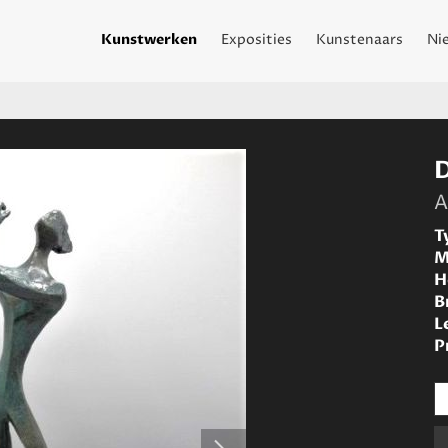
Kunstwerken
Exposities
Kunstenaars
Ni
A
T
M
H
B
L
P