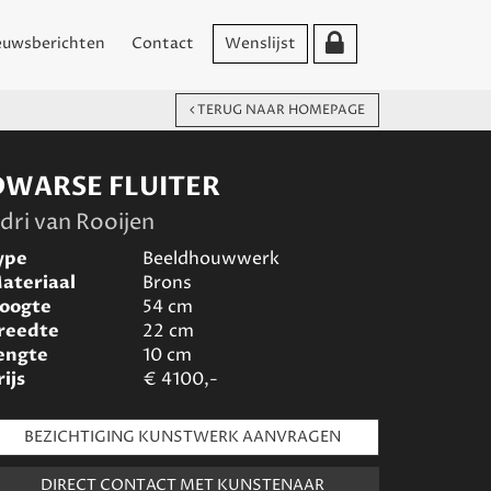
euwsberichten
Contact
Wenslijst
TERUG NAAR HOMEPAGE
DWARSE FLUITER
dri van Rooijen
ype
Beeldhouwwerk
ateriaal
Brons
oogte
54
cm
reedte
22
cm
engte
10
cm
rijs
€
4100,-
BEZICHTIGING KUNSTWERK AANVRAGEN
DIRECT CONTACT MET KUNSTENAAR