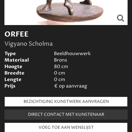
ORFEE
Vigyano Scholma
Type
Beeldhouwwerk
Materiaal
Brons
Hoogte
80
cm
Breedte
0
cm
Lengte
0
cm
Prijs
€
op aanvraag
BEZICHTIGING KUNSTWERK AANVRAGEN
DIRECT CONTACT MET KUNSTENAAR