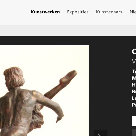
Kunstwerken
Exposities
Kunstenaars
Ni
V
T
M
H
B
L
P