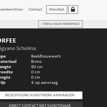
euwsberichten
Contact
Wenslijst
TERUG NAAR HOMEPAGE
ORFEE
igyano Scholma
ype
Beeldhouwwerk
ateriaal
Brons
oogte
80
cm
reedte
0
cm
engte
0
cm
rijs
€
op aanvraag
BEZICHTIGING KUNSTWERK AANVRAGEN
DIRECT CONTACT MET KUNSTENAAR