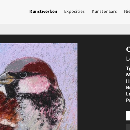
Kunstwerken
Exposities
Kunstenaars
Ni
L
T
M
H
B
L
P