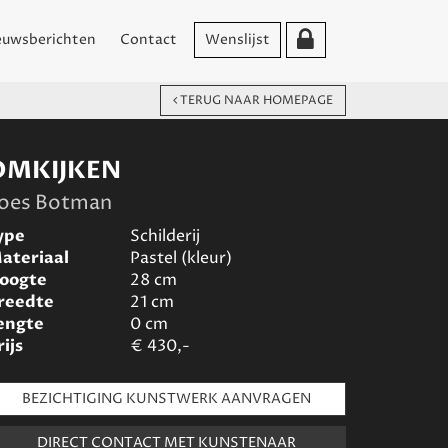
euwsberichten
Contact
Wenslijst
TERUG NAAR HOMEPAGE
OMKIJKEN
oes Botman
ype
Schilderij
ateriaal
Pastel (kleur)
oogte
28
cm
reedte
21
cm
engte
0
cm
rijs
€
430,-
BEZICHTIGING KUNSTWERK AANVRAGEN
DIRECT CONTACT MET KUNSTENAAR