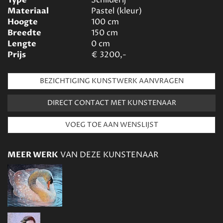
Type
Schilderij
Materiaal
Pastel (kleur)
Hoogte
100
cm
Breedte
150
cm
Lengte
0
cm
Prijs
€
3200,-
BEZICHTIGING KUNSTWERK AANVRAGEN
DIRECT CONTACT MET KUNSTENAAR
MEER WERK
VAN DEZE KUNSTENAAR