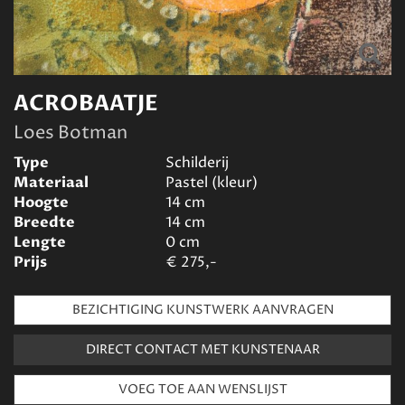
ACROBAATJE
Loes Botman
Type
Schilderij
Materiaal
Pastel (kleur)
Hoogte
14
cm
Breedte
14
cm
Lengte
0
cm
Prijs
€
275,-
BEZICHTIGING KUNSTWERK AANVRAGEN
DIRECT CONTACT MET KUNSTENAAR