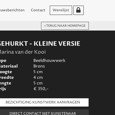
euwsberichten
Contact
Wenslijst
TERUG NAAR HOMEPAGE
GEHURKT - KLEINE VERSIE
arina van der Kooi
ype
Beeldhouwwerk
ateriaal
Brons
oogte
5
cm
reedte
4
cm
engte
5
cm
rijs
€
350,-
BEZICHTIGING KUNSTWERK AANVRAGEN
DIRECT CONTACT MET KUNSTENAAR