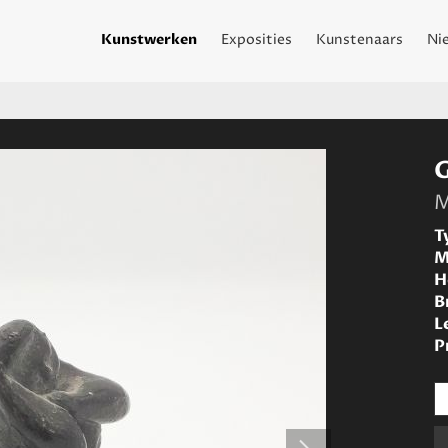
Kunstwerken
Exposities
Kunstenaars
Ni
M
T
M
H
B
L
P