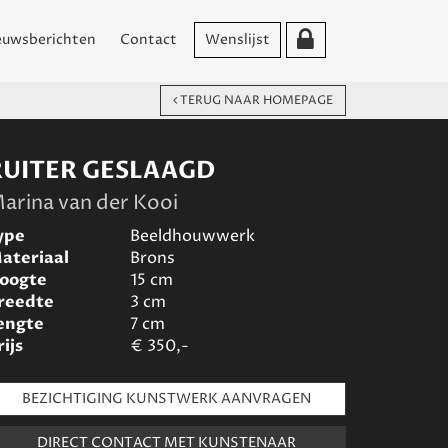
euwsberichten
Contact
Wenslijst
TERUG NAAR HOMEPAGE
RUITER GESLAAGD
arina van der Kooi
ype
Beeldhouwwerk
ateriaal
Brons
oogte
15
cm
reedte
3
cm
engte
7
cm
rijs
€
350,-
BEZICHTIGING KUNSTWERK AANVRAGEN
DIRECT CONTACT MET KUNSTENAAR