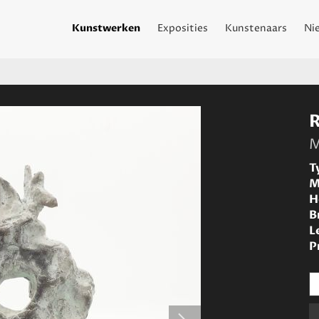
Kunstwerken
Exposities
Kunstenaars
Ni
M
T
M
H
B
L
P