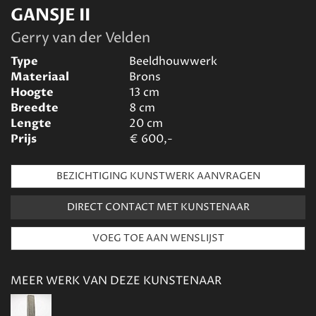
GANSJE II
Gerry van der Velden
Type
Beeldhouwwerk
Materiaal
Brons
Hoogte
13
cm
Breedte
8
cm
Lengte
20
cm
Prijs
€
600,-
BEZICHTIGING KUNSTWERK AANVRAGEN
DIRECT CONTACT MET KUNSTENAAR
MEER WERK VAN DEZE KUNSTENAAR