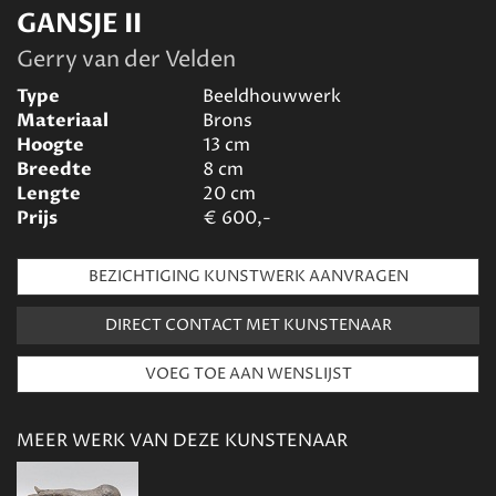
GANSJE II
Gerry van der Velden
Type
Beeldhouwwerk
Materiaal
Brons
Hoogte
13
cm
Breedte
8
cm
Lengte
20
cm
Prijs
€
600,-
BEZICHTIGING KUNSTWERK AANVRAGEN
DIRECT CONTACT MET KUNSTENAAR
MEER WERK VAN DEZE KUNSTENAAR