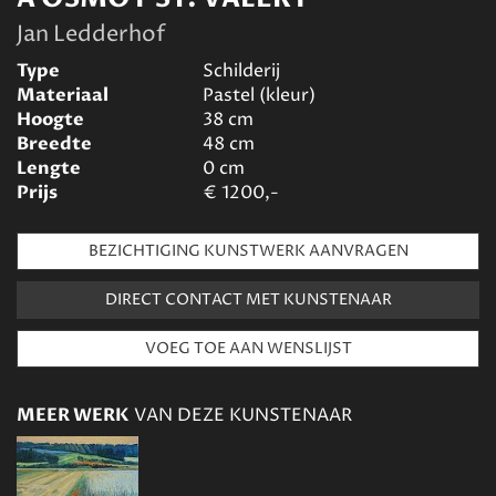
Jan Ledderhof
Type
Schilderij
Materiaal
Pastel (kleur)
Hoogte
38
cm
Breedte
48
cm
Lengte
0
cm
Prijs
€
1200,-
BEZICHTIGING KUNSTWERK AANVRAGEN
DIRECT CONTACT MET KUNSTENAAR
MEER WERK
VAN DEZE KUNSTENAAR