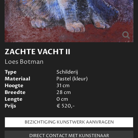
ZACHTE VACHT II
Loes Botman
Type
Schilderij
Materiaal
Pastel (kleur)
Hoogte
31
cm
Breedte
28
cm
Lengte
0
cm
Prijs
€
520,-
BEZICHTIGING KUNSTWERK AANVRAGEN
DIRECT CONTACT MET KUNSTENAAR