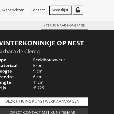
euwsberichten
Contact
Wenslijst
TERUG NAAR HOMEPAGE
WINTERKONINKJE OP NEST
arbara de Clercq
ype
Beeldhouwwerk
ateriaal
Brons
oogte
9
cm
reedte
6
cm
engte
11
cm
rijs
€
725,-
BEZICHTIGING KUNSTWERK AANVRAGEN
DIRECT CONTACT MET KUNSTENAAR