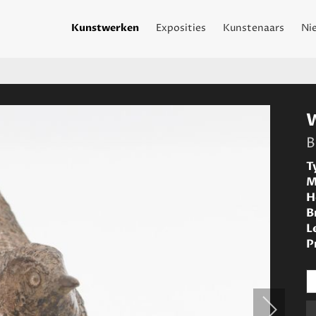
Kunstwerken
Exposities
Kunstenaars
Ni
B
T
M
H
B
L
P