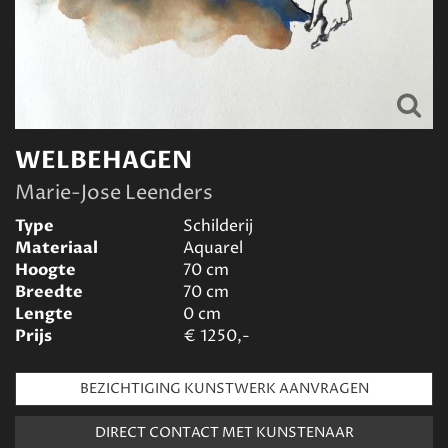
WELBEHAGEN
Marie-Jose Leenders
Type
Schilderij
Materiaal
Aquarel
Hoogte
70
cm
Breedte
70
cm
Lengte
0
cm
Prijs
€
1250,-
BEZICHTIGING KUNSTWERK AANVRAGEN
DIRECT CONTACT MET KUNSTENAAR