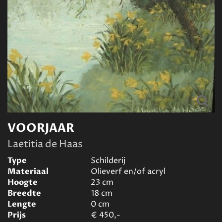
VOORJAAR
Laetitia de Haas
Type
Schilderij
Materiaal
Olieverf en/of acryl
Hoogte
23
cm
Breedte
18
cm
Lengte
0
cm
Prijs
€
450,-