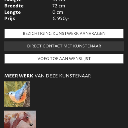
Breedte
72
cm
Lengte
0
cm
Prijs
€
950,-
BEZICHTIGING KUNSTWERK AANVRAGEN
DIRECT CONTACT MET KUNSTENAAR
MEER WERK
VAN DEZE KUNSTENAAR