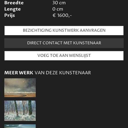
Breedte
30
cm
Lengte
0
cm
Prijs
€
1600,-
BEZICHTIGING KUNSTWERK AANVRAGEN
DIRECT CONTACT MET KUNSTENAAR
MEER WERK
VAN DEZE KUNSTENAAR