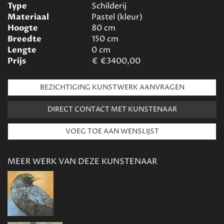
Type
Schilderij
Materiaal
Pastel (kleur)
Hoogte
80
cm
Breedte
150
cm
Lengte
0
cm
Prijs
€
€3400,00
BEZICHTIGING KUNSTWERK AANVRAGEN
DIRECT CONTACT MET KUNSTENAAR
MEER WERK VAN DEZE KUNSTENAAR