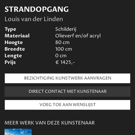
STRANDOPGANG
Louis van der Linden
Type
Schilderij
Materiaal
Olieverf en/of acryl
Hoogte
80
cm
Breedte
100
cm
Lengte
0
cm
Prijs
€
1425,-
BEZICHTIGING KUNSTWERK AANVRAGEN
DIRECT CONTACT MET KUNSTENAAR
MEER WERK VAN DEZE KUNSTENAAR