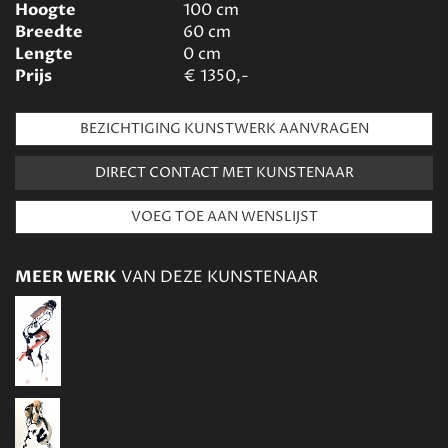
Hoogte
100
cm
Breedte
60
cm
Lengte
0
cm
Prijs
€
1350,-
BEZICHTIGING KUNSTWERK AANVRAGEN
DIRECT CONTACT MET KUNSTENAAR
MEER WERK
VAN DEZE KUNSTENAAR