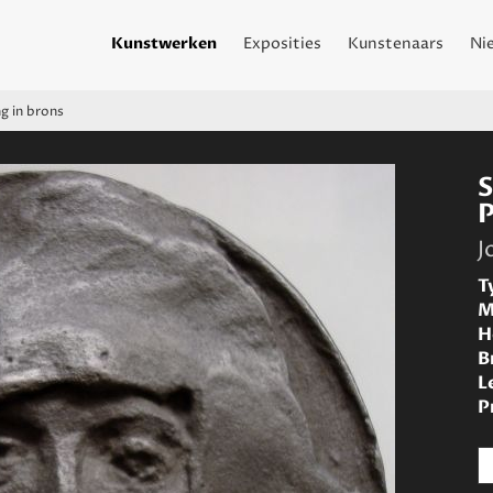
Kunstwerken
Exposities
Kunstenaars
Ni
g in brons
J
T
M
H
B
L
P