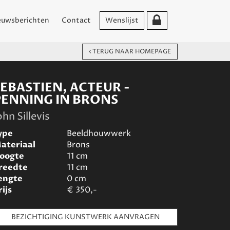
euwsberichten
Contact
Wenslijst
TERUG NAAR HOMEPAGE
SEBASTIEN, ACTEUR -
PENNING IN BRONS
ohn Sillevis
ype
Beeldhouwwerk
ateriaal
Brons
oogte
11
cm
reedte
11
cm
engte
0
cm
rijs
€
350,-
BEZICHTIGING KUNSTWERK AANVRAGEN