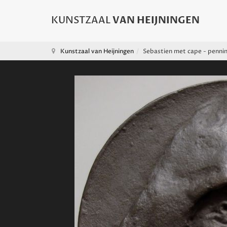
Kunstzaal van Heijningen
Sebastien met cape - pennin