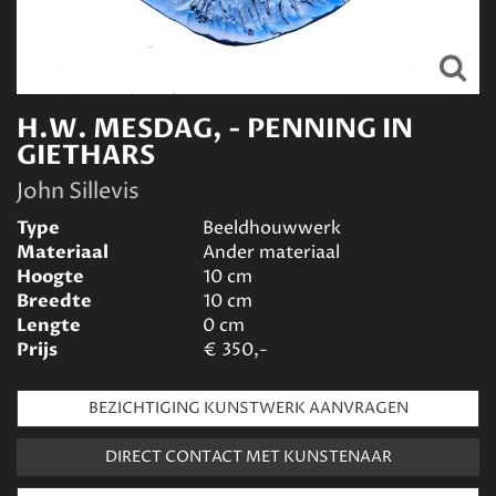
H.W. MESDAG, - PENNING IN
GIETHARS
John Sillevis
Type
Beeldhouwwerk
Materiaal
Ander materiaal
Hoogte
10
cm
Breedte
10
cm
Lengte
0
cm
Prijs
€
350,-
BEZICHTIGING KUNSTWERK AANVRAGEN
DIRECT CONTACT MET KUNSTENAAR