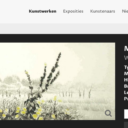
Kunstwerken
Exposities
Kunstenaars
Ni
W
T
M
H
B
L
P