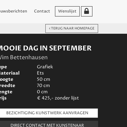
euwsberichten
Contact
Wenslijst
TERUG NAAR HOMEPAGE
MOOIE DAG IN SEPTEMBER
im Bettenhausen
ype
Grafiek
ateriaal
Ets
oogte
50
cm
reedte
70
cm
engte
0
cm
rijs
€
425,- zonder lijst
BEZICHTIGING KUNSTWERK AANVRAGEN
DIRECT CONTACT MET KUNSTENAAR