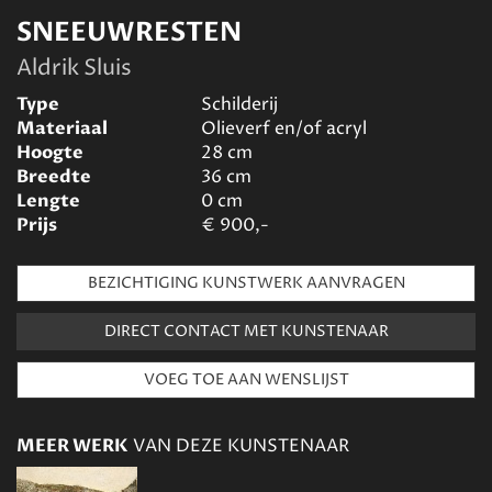
SNEEUWRESTEN
Aldrik Sluis
Type
Schilderij
Materiaal
Olieverf en/of acryl
Hoogte
28
cm
Breedte
36
cm
Lengte
0
cm
Prijs
€
900,-
BEZICHTIGING KUNSTWERK AANVRAGEN
DIRECT CONTACT MET KUNSTENAAR
MEER WERK
VAN DEZE KUNSTENAAR