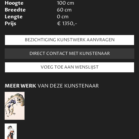
Hoogte
100
cm
Breedte
60
cm
Lengte
0
cm
Prijs
€
1350,-
BEZICHTIGING KUNSTWERK AANVRAGEN
DIRECT CONTACT MET KUNSTENAAR
MEER WERK
VAN DEZE KUNSTENAAR