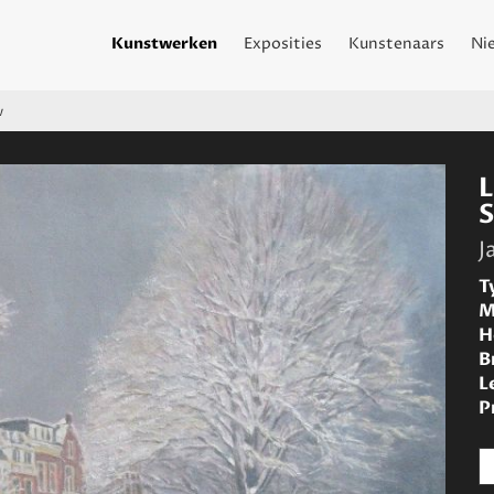
Kunstwerken
Exposities
Kunstenaars
Ni
w
J
T
M
H
B
L
P