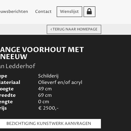
euwsberichten
Contact
Wenslijst
TERUG NAAR HOMEPAGE
LANGE VOORHOUT MET
SNEEUW
an Ledderhof
ype
Schilderij
ateriaal
Olieverf en/of acryl
oogte
49
cm
reedte
69
cm
engte
0
cm
rijs
€
2500,-
BEZICHTIGING KUNSTWERK AANVRAGEN