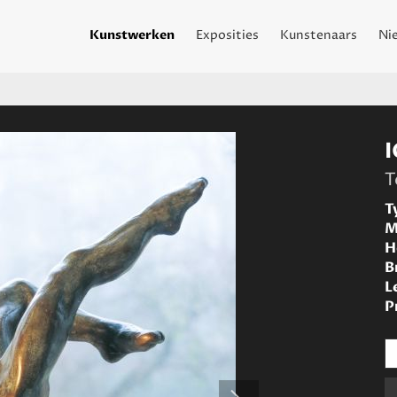
Kunstwerken
Exposities
Kunstenaars
Ni
T
T
M
H
B
L
P