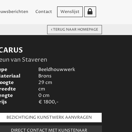
euwsberichten
Contact
Wenslijst
TERUG NAAR HOMEPAGE
ICARUS
eun van Staveren
ype
Beeldhouwwerk
ateriaal
Brons
oogte
29
cm
reedte
cm
engte
0
cm
rijs
€
1800,-
BEZICHTIGING KUNSTWERK AANVRAGEN
DIRECT CONTACT MET KUNSTENAAR