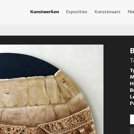
Kunstwerken
Exposities
Kunstenaars
Ni
T
T
M
H
B
L
P