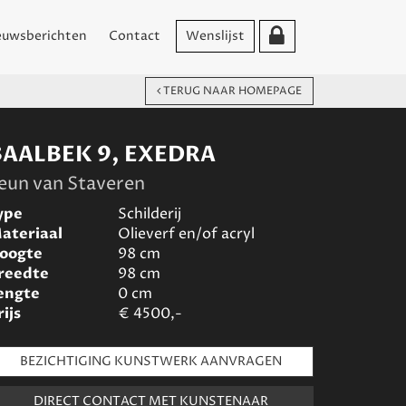
euwsberichten
Contact
Wenslijst
TERUG NAAR HOMEPAGE
BAALBEK 9, EXEDRA
eun van Staveren
ype
Schilderij
ateriaal
Olieverf en/of acryl
oogte
98
cm
reedte
98
cm
engte
0
cm
rijs
€
4500,-
BEZICHTIGING KUNSTWERK AANVRAGEN
DIRECT CONTACT MET KUNSTENAAR