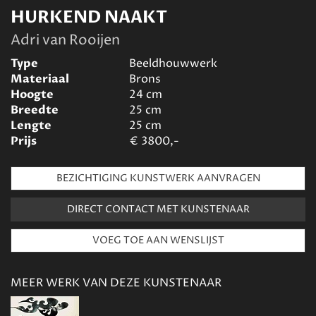
HURKEND NAAKT
Adri van Rooijen
Type
Beeldhouwwerk
Materiaal
Brons
Hoogte
24
cm
Breedte
25
cm
Lengte
25
cm
Prijs
€
3800,-
BEZICHTIGING KUNSTWERK AANVRAGEN
DIRECT CONTACT MET KUNSTENAAR
MEER WERK VAN DEZE KUNSTENAAR