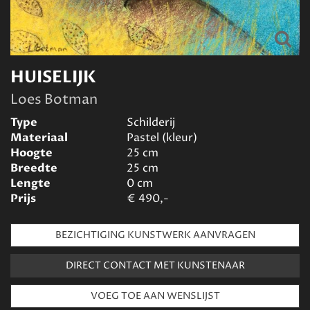
HUISELIJK
Loes Botman
Type
Schilderij
Materiaal
Pastel (kleur)
Hoogte
25
cm
Breedte
25
cm
Lengte
0
cm
Prijs
€
490,-
BEZICHTIGING KUNSTWERK AANVRAGEN
DIRECT CONTACT MET KUNSTENAAR