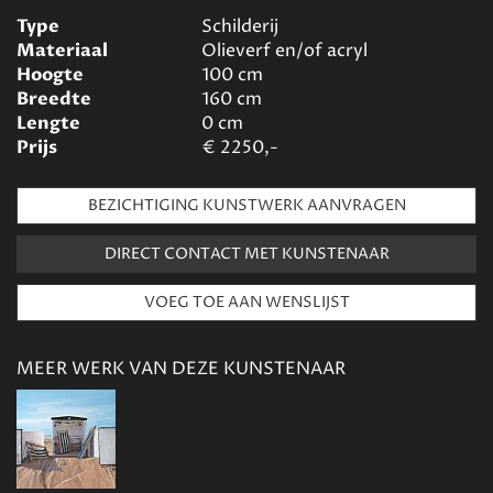
Type
Schilderij
Materiaal
Olieverf en/of acryl
Hoogte
100
cm
Breedte
160
cm
Lengte
0
cm
Prijs
€
2250,-
BEZICHTIGING KUNSTWERK AANVRAGEN
DIRECT CONTACT MET KUNSTENAAR
MEER WERK VAN DEZE KUNSTENAAR