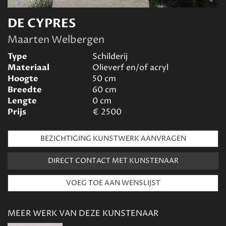
DE CYPRES
Maarten Welbergen
Type
Schilderij
Materiaal
Olieverf en/of acryl
Hoogte
50
cm
Breedte
60
cm
Lengte
0
cm
Prijs
€
2500
BEZICHTIGING KUNSTWERK AANVRAGEN
DIRECT CONTACT MET KUNSTENAAR
MEER WERK VAN DEZE KUNSTENAAR