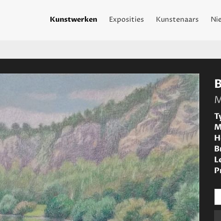
Kunstwerken
Exposities
Kunstenaars
Ni
M
T
M
H
B
L
P