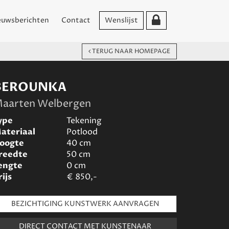
euwsberichten
Contact
Wenslijst
TERUG NAAR HOMEPAGE
BEROUNKA
aarten Welbergen
ype
Tekening
ateriaal
Potlood
oogte
40
cm
reedte
50
cm
engte
0
cm
rijs
€
850,-
BEZICHTIGING KUNSTWERK AANVRAGEN
DIRECT CONTACT MET KUNSTENAAR